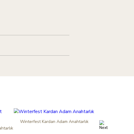
Winterfest Kardan Adam Anahtarlık
Eyof Hamsi 
htarlık