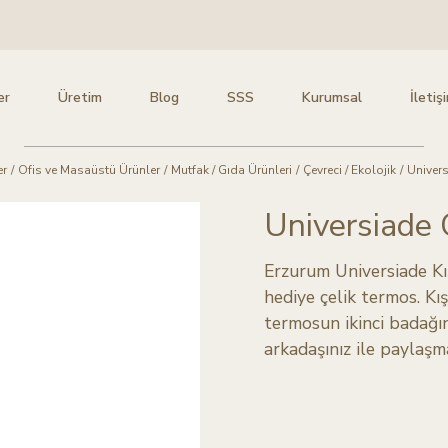
er
Üretim
Blog
SSS
Kurumsal
İletiş
er
/
Ofis ve Masaüstü Ürünler
/
Mutfak / Gıda Ürünleri
/
Çevreci / Ekolojik
/
Univers
Universiade 
Erzurum Universiade Kı
hediye çelik termos. Kı
termosun ikinci badağın
arkadaşınız ile paylaşma