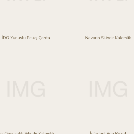
İDO Yunuslu Peluş Çanta
Navarin Silindir Kalemlik
yı Oyuncaklı Silindir Kalemlik
İsfanbul Pop Rozet