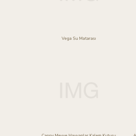
Vega Su Matarası
Cappy Meyve Hayvanlar Kalem Kutusu
A