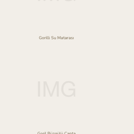
Gorilli Su Matarası
Goril Büzgülü Çanta