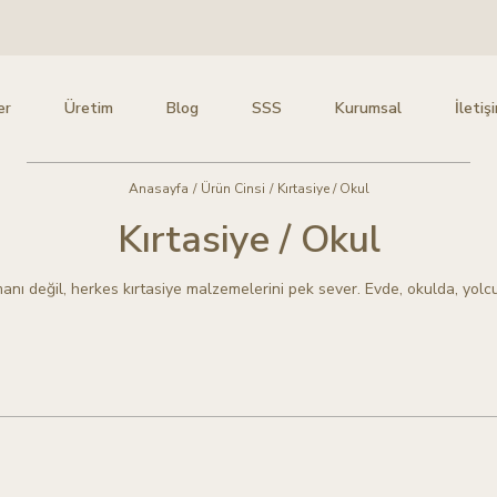
er
Üretim
Blog
SSS
Kurumsal
İletiş
Anasayfa
/
Ürün Cinsi
/
Kırtasiye / Okul
Kırtasiye / Okul
nı değil, herkes kırtasiye malzemelerini pek sever. Evde, okulda, yolcu