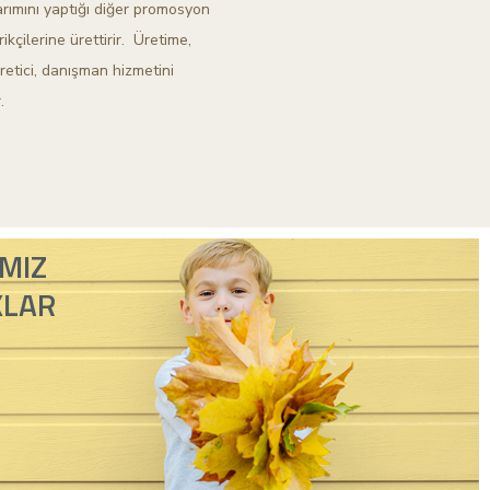
arımını yaptığı diğer promosyon
ikçilerine ürettirir. Üretime,
retici, danışman hizmetini
.
MIZ
KLAR