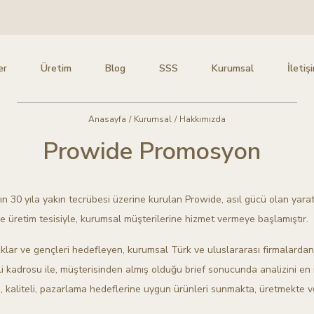
er
Üretim
Blog
SSS
Kurumsal
İletiş
Anasayfa
/
Kurumsal
/
Hakkımızda
Prowide Promosyon
n 30 yıla yakın tecrübesi üzerine kurulan Prowide, asıl gücü olan yaratıc
e üretim tesisiyle, kurumsal müşterilerine hizmet vermeye başlamıştır.
klar ve gençleri hedefleyen, kurumsal Türk ve uluslararası firmalardan 
 kadrosu ile, müşterisinden almış olduğu brief sonucunda analizini en 
ıcı, kaliteli, pazarlama hedeflerine uygun ürünleri sunmakta, üretmekte v