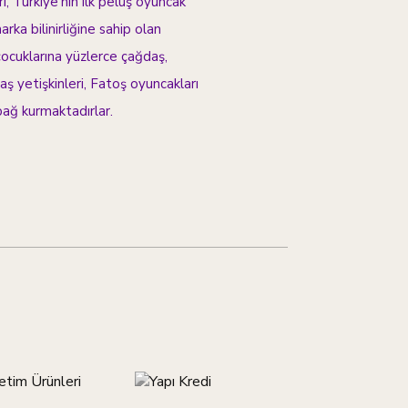
, Türkiye’nin ilk peluş oyuncak
rka bilinirliğine sahip olan
çocuklarına yüzlerce çağdaş,
ş yetişkinleri, Fatoş oyuncakları
 bağ kurmaktadırlar.