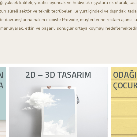
i yüksek kaliteli, yaratıcı oyuncak ve hediyelik eşyalara ek olarak, tas
un süreli sektör ve teknik tecrübeleri ile yurt içindeki ve dışındaki tedar
 davranışlarına hakim ekibiyle Prowide, müşterilerine reklam ajansı, ü
manlayarak, etkin ve başarılı sonuçlar ortaya koymayı hedeflemektedir
N
2D – 3D TASARIM
ODAĞI
A
ÇOCU