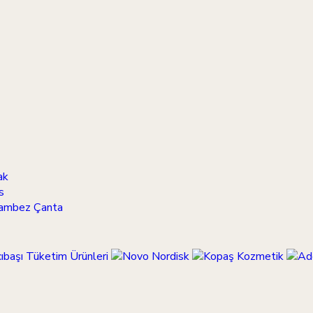
ak
s
Hambez Çanta