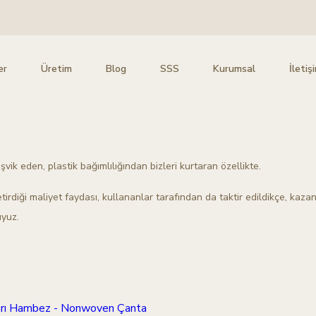
er
Üretim
Blog
SSS
Kurumsal
İletiş
şvik eden, plastik bağımlılığından bizleri kurtaran özellikte.
tirdiği maliyet faydası, kullananlar tarafından da taktir edildikçe, kaza
uyuz.
arı Hambez - Nonwoven Çanta