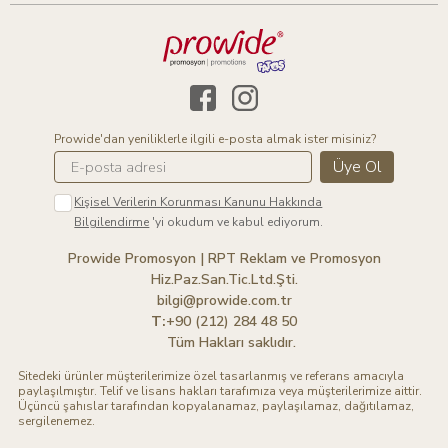
Prowide'dan yeniliklerle ilgili e-posta almak ister misiniz?
Üye Ol
Kişisel Verilerin Korunması Kanunu Hakkında
Bilgilendirme
'yi okudum ve kabul ediyorum.
Prowide Promosyon | RPT Reklam ve Promosyon
Hiz.Paz.San.Tic.Ltd.Şti.
bilgi@prowide.com.tr
T:
+90 (212) 284 48 50
Tüm Hakları saklıdır.
Sitedeki ürünler müşterilerimize özel tasarlanmış ve referans amacıyla
paylaşılmıştır. Telif ve lisans hakları tarafımıza veya müşterilerimize aittir.
Üçüncü şahıslar tarafından kopyalanamaz, paylaşılamaz, dağıtılamaz,
sergilenemez.