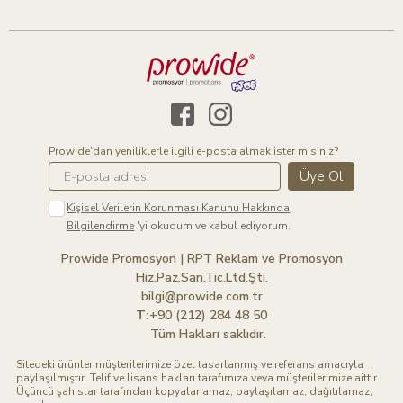
Prowide'dan yeniliklerle ilgili e-posta almak ister misiniz?
Üye Ol
Kişisel Verilerin Korunması Kanunu Hakkında
Bilgilendirme
'yi okudum ve kabul ediyorum.
Prowide Promosyon | RPT Reklam ve Promosyon
Hiz.Paz.San.Tic.Ltd.Şti.
bilgi@prowide.com.tr
T:
+90 (212) 284 48 50
Tüm Hakları saklıdır.
Sitedeki ürünler müşterilerimize özel tasarlanmış ve referans amacıyla
paylaşılmıştır. Telif ve lisans hakları tarafımıza veya müşterilerimize aittir.
Üçüncü şahıslar tarafından kopyalanamaz, paylaşılamaz, dağıtılamaz,