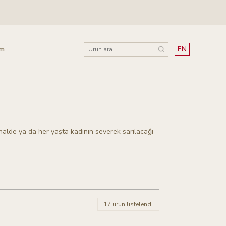
im
EN
i halde ya da her yaşta kadının severek sarılacağı
17 ürün listelendi