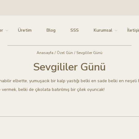
er
Üretim
Blog
SSS
Kurumsal
İletiş
Anasayfa
/
Özel Gün
/
Sevgililer Günü
Sevgililer Günü
nabilir elbette, yumuşacık bir kalp yastığı belki en sade belki en neşel
e vermek, belki de çikolata batırılmış bir çilek oyuncak!