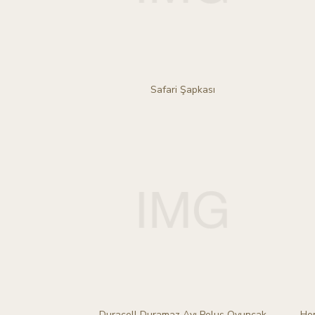
Safari Şapkası
Duracell Duramaz Ayı Peluş Oyuncak
Hon