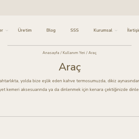
er
Üretim
Blog
SSS
Kurumsal
İletiş
Anasayfa
/
Kullanım Yeri
/
Araç
Araç
htarlıkta, yolda bize eşlik eden kahve termosumuzda, dikiz aynasından s
yet kemeri aksesuarında ya da dinlenmek için kenara çektiğinizde dinl