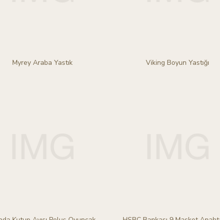
Myrey Araba Yastık
Viking Boyun Yastığı
da Kutup Ayısı Peluş Oyuncak
HSBC Bankası 9 Maskot Anahta