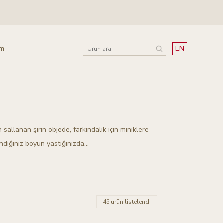
im
EN
allanan şirin objede, farkındalık için miniklere
endiğiniz boyun yastığınızda…
45 ürün listelendi