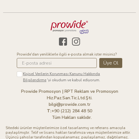
Prowide'dan yeniliklerle ilgili e-posta almak ister misiniz?
Üye Ol
Kişisel Verilerin Korunması Kanunu Hakkında
Bilgilendirme
'yi okudum ve kabul ediyorum.
Prowide Promosyon | RPT Reklam ve Promosyon
Hiz.Paz.San.Tic.Ltd.Şti.
bilgi@prowide.com.tr
T:
+90 (212) 284 48 50
Tüm Hakları saklıdır.
Sitedeki ürünler müşterilerimize özel tasarlanmış ve referans amacıyla
paylaşılmıştır. Telif ve lisans hakları tarafımıza veya müşterilerimize aittir.
Üçüncü şahıslar tarafından kopyalanamaz, paylaşılamaz, dağıtılamaz,