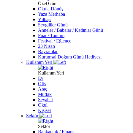
Özel Gün
Okula Dönüş
Yaza Merhaba
Yılbaşı
Sevgililer Günü
Anneler / Babalar / Kadınlar Günü
Fuar / Tanıtım
Festival / Eğlence
23 Nisan
Bayramlar
Kurumsal Doğum Günü Hediyesi
Kullanım Yeri
Kullanım Yeri
Ev
Ofis
Araç
Mutfak
Seyahat
Okul
Kişisel
Sektör
Sektör
Bankacılık / Finans