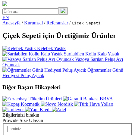
EN
Anasayfa
/
Kurumsal
/
Referanslar
/
Çiçek Sepeti
Çiçek Sepeti için Üretiğimiz Ürünler
Kelebek Yastık
Sarılabilen Kollu Kalp Yastık
Vazoya Sarılan Peluş Ayı
Oyuncak
Öğretmenler Günü
Hediyesi Peluş Ayıcık
Diğer Başarı Hikayeleri
Bilgilerinizi bırakın
Prowide Size Ulaşsın