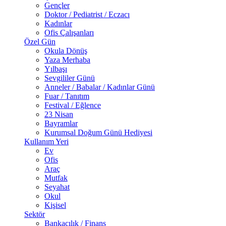
Gençler
Doktor / Pediatrist / Eczacı
Kadınlar
Ofis Çalışanları
Özel Gün
Okula Dönüş
Yaza Merhaba
Yılbaşı
Sevgililer Günü
Anneler / Babalar / Kadınlar Günü
Fuar / Tanıtım
Festival / Eğlence
23 Nisan
Bayramlar
Kurumsal Doğum Günü Hediyesi
Kullanım Yeri
Ev
Ofis
Araç
Mutfak
Seyahat
Okul
Kişisel
Sektör
Bankacılık / Finans