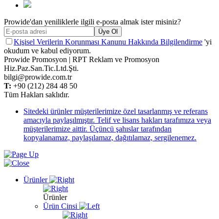
Prowide'dan yeniliklerle ilgili e-posta almak ister misiniz?
Üye Ol
Kişisel Verilerin Korunması Kanunu Hakkında Bilgilendirme
'yi
okudum ve kabul ediyorum.
Prowide Promosyon | RPT Reklam ve Promosyon
Hiz.Paz.San.Tic.Ltd.Şti.
bilgi@prowide.com.tr
T:
+90 (212) 284 48 50
Tüm Hakları saklıdır.
Sitedeki ürünler müşterilerimize özel tasarlanmış ve referans
amacıyla paylaşılmıştır. Telif ve lisans hakları tarafımıza veya
müşterilerimize aittir. Üçüncü şahıslar tarafından
kopyalanamaz, paylaşılamaz, dağıtılamaz, sergilenemez.
Ürünler
Ürünler
Ürün Cinsi