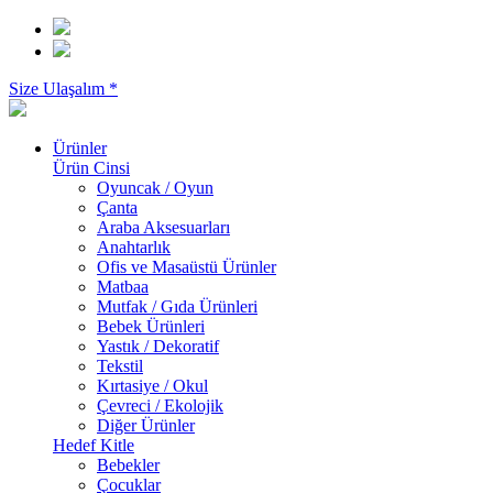
Size Ulaşalım *
Ürünler
Ürün Cinsi
Oyuncak / Oyun
Çanta
Araba Aksesuarları
Anahtarlık
Ofis ve Masaüstü Ürünler
Matbaa
Mutfak / Gıda Ürünleri
Bebek Ürünleri
Yastık / Dekoratif
Tekstil
Kırtasiye / Okul
Çevreci / Ekolojik
Diğer Ürünler
Hedef Kitle
Bebekler
Çocuklar