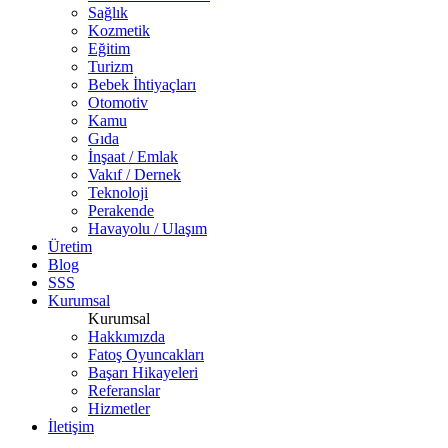
Sağlık
Kozmetik
Eğitim
Turizm
Bebek İhtiyaçları
Otomotiv
Kamu
Gıda
İnşaat / Emlak
Vakıf / Dernek
Teknoloji
Perakende
Havayolu / Ulaşım
Üretim
Blog
SSS
Kurumsal
Kurumsal
Hakkımızda
Fatoş Oyuncakları
Başarı Hikayeleri
Referanslar
Hizmetler
İletişim