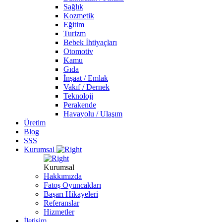
Sağlık
Kozmetik
Eğitim
Turizm
Bebek İhtiyaçları
Otomotiv
Kamu
Gıda
İnşaat / Emlak
Vakıf / Dernek
Teknoloji
Perakende
Havayolu / Ulaşım
Üretim
Blog
SSS
Kurumsal
Kurumsal
Hakkımızda
Fatoş Oyuncakları
Başarı Hikayeleri
Referanslar
Hizmetler
İletişim