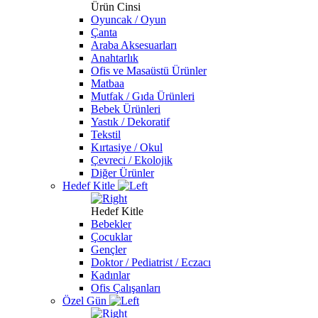
Ürün Cinsi
Oyuncak / Oyun
Çanta
Araba Aksesuarları
Anahtarlık
Ofis ve Masaüstü Ürünler
Matbaa
Mutfak / Gıda Ürünleri
Bebek Ürünleri
Yastık / Dekoratif
Tekstil
Kırtasiye / Okul
Çevreci / Ekolojik
Diğer Ürünler
Hedef Kitle
Hedef Kitle
Bebekler
Çocuklar
Gençler
Doktor / Pediatrist / Eczacı
Kadınlar
Ofis Çalışanları
Özel Gün