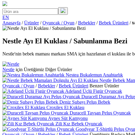
EN
Anasayfa
/
Ürünler
/
Oyuncak / Oyun
/
Bebekler
/
Bebek Ürünleri
/
N
Nestle Ayı El Kuklası / Sabunlanma Bezi
Nestle'nin bebek maması markası SMA için hazırlanan el kuklası ile b
Nestle
için Üretiğimiz Diğer Ürünler
Nestea Bukalemun Anahtarlık
Nestle Bebek Mama
Oyuncak / Oyun
/
Bebekler
/
Bebek Ürünleri
Benzer Ürünler
Adeland Üçlü Figür Oyuncak
Duracell Duramaz Ayı Pelu
Deniz Subayı Peluş Bebek
Croxilex El Kuklası
Duracell Tavşan Peluş Oyuncak
Aynes Süt Kamyonu
Zili Kız Bebek Oyuncak
Goodyear T-Shirtlü Peluş Oyu
Oyuncak / Oyun
/
Bebekler
/
Bebek Ürünleri
Üretiğimiz Başlıca Mar