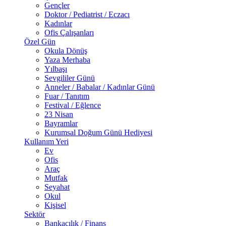
Gençler
Doktor / Pediatrist / Eczacı
Kadınlar
Ofis Çalışanları
Özel Gün
Okula Dönüş
Yaza Merhaba
Yılbaşı
Sevgililer Günü
Anneler / Babalar / Kadınlar Günü
Fuar / Tanıtım
Festival / Eğlence
23 Nisan
Bayramlar
Kurumsal Doğum Günü Hediyesi
Kullanım Yeri
Ev
Ofis
Araç
Mutfak
Seyahat
Okul
Kişisel
Sektör
Bankacılık / Finans