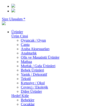
Size Ulaşalım *
Ürünler
Ürün Cinsi
Oyuncak / Oyun
Çanta
Araba Aksesuarları
Anahtarlık
Ofis ve Masaüstü Ürünler
Matbaa
Mutfak / Gıda Ürünleri
Bebek Ürünleri
Yastık / Dekoratif
Tekstil
Kırtasiye / Okul
Çevreci / Ekolojik
Diğer Ürünler
Hedef Kitle
Bebekler
Çocuklar