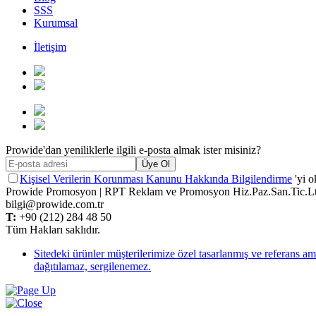
SSS
Kurumsal
İletişim
Prowide'dan yeniliklerle ilgili e-posta almak ister misiniz?
Üye Ol
Kişisel Verilerin Korunması Kanunu Hakkında Bilgilendirme
'yi 
Prowide Promosyon | RPT Reklam ve Promosyon Hiz.Paz.San.Tic.Lt
bilgi@prowide.com.tr
T:
+90 (212) 284 48 50
Tüm Hakları saklıdır.
Sitedeki ürünler müşterilerimize özel tasarlanmış ve referans ama
dağıtılamaz, sergilenemez.