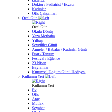
Doktor / Pediatrist / Eczacı
Kadınlar
Ofis Çalışanları
Özel Gün
Özel Gün
Okula Dönüş
Yaza Merhaba
Yılbaşı
Sevgililer Günü
Anneler / Babalar / Kadınlar Günü
Fuar / Tanıtım
Festival / Eğlence
23 Nisan
Bayramlar
Kurumsal Doğum Günü Hediyesi
Kullanım Yeri
Kullanım Yeri
Ev
Ofis
Araç
Mutfak
Seyahat