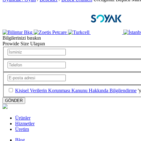
Bilgilerinizi bırakın
Prowide Size Ulaşsın
Kişisel Verilerin Korunması Kanunu Hakkında Bilgilendirme
'y
GÖNDER
Ürünler
Hizmetler
Üretim
Blog