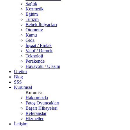
Sağlık
Kozmetik
Eğitim
Turizm
Bebek İhtiyaçları
Otomotiv
Kamu
Gıda
İnşaat / Emlak
Vakıf / Dernek
Teknoloji
Perakende
Havayolu / Ulaşım
Üretim
Blog
SSS
Kurumsal
Kurumsal
Hakkımızda
Fatoş Oyuncakları
Başarı Hikayeleri
Referanslar
Hizmetler
İletişim