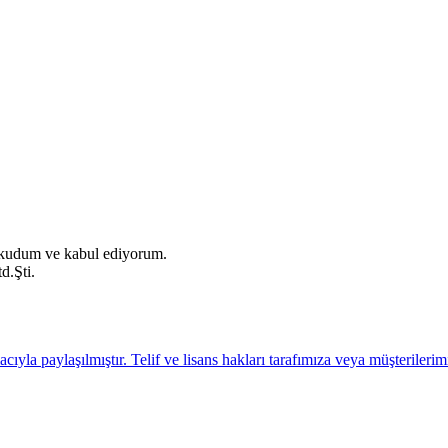
okudum ve kabul ediyorum.
d.Şti.
cıyla paylaşılmıştır. Telif ve lisans hakları tarafımıza veya müşteriler